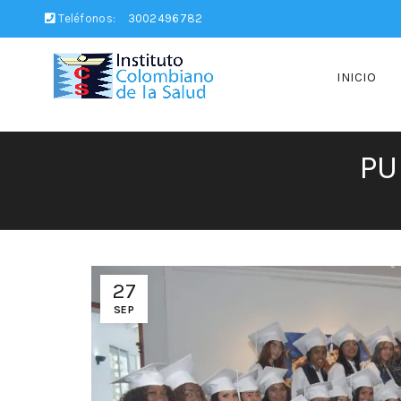
Teléfonos:
3002496782
INICIO
PU
27
SEP