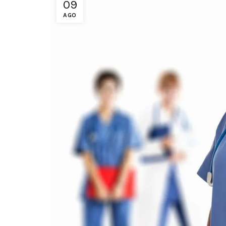
09
AGO