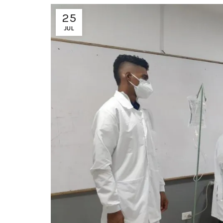
25
JUL