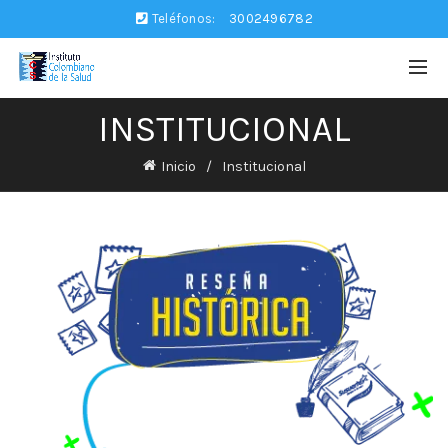
Teléfonos:
3002496782
INSTITUCIONAL
Inicio
Institucional