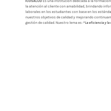
ICOSALUD
Es una institución dedicada a la formació
la atención al cliente con amabilidad, brindando inf
laborales en los estudiantes con base en los estánd
nuestros objetivos de calidad y mejorando continua
gestión de calidad. Nuestro lema es :
“
La eficiencia y l