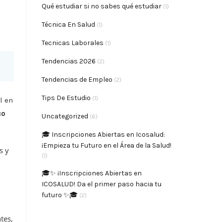
Qué estudiar si no sabes qué estudiar
(1)
Técnica En Salud
(1)
Tecnicas Laborales
(1)
Tendencias 2026
(2)
Tendencias de Empleo
(2)
Tips De Estudio
(1)
l en
co
Uncategorized
(6)
🎓 Inscripciones Abiertas en Icosalud:
¡Empieza tu Futuro en el Área de la Salud!
s y
(1)
🎓✨ ¡Inscripciones Abiertas en
ICOSALUD! Da el primer paso hacia tu
futuro ✨🎓
(2)
tes,