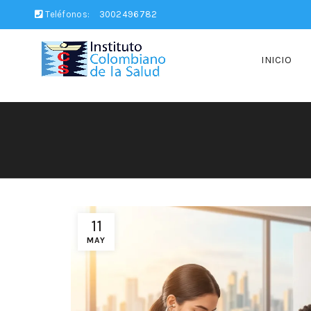
Teléfonos:
3002496782
INICIO
11
MAY