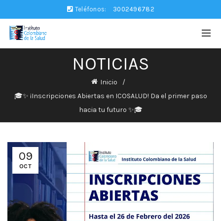
Teléfonos:
3002496782
NOTICIAS
Inicio
🎓✨ ¡Inscripciones Abiertas en ICOSALUD! Da el primer paso
hacia tu futuro ✨🎓
09
OCT