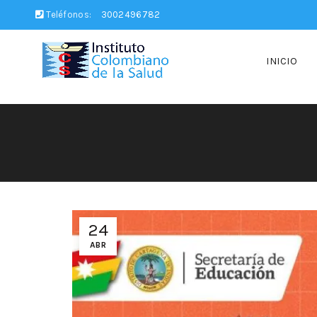
Teléfonos:
3002496782
INICIO
24
ABR