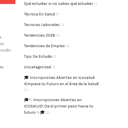
Qué estudiar si no sabes qué estudiar
(1)
Técnica En Salud
(1)
Tecnicas Laborales
(1)
Tendencias 2026
(2)
a
,
ar
,
Tendencias de Empleo
(2)
studio
,
Tips De Estudio
(1)
Uncategorized
es
(7)
🎓 Inscripciones Abiertas en Icosalud:
¡Empieza tu Futuro en el Área de la Salud!
(1)
🎓✨ ¡Inscripciones Abiertas en
ICOSALUD! Da el primer paso hacia tu
futuro ✨🎓
(2)