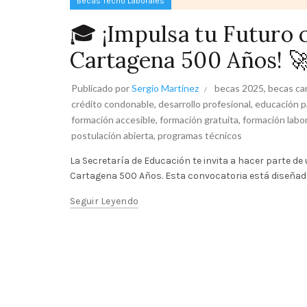
Becas Tecno Laborales
🎓 ¡Impulsa tu Futuro 
Cartagena 500 Años! 
Publicado por
Sergio Martinez
becas 2025
,
becas ca
crédito condonable
,
desarrollo profesional
,
educación pa
formación accesible
,
formación gratuita
,
formación labor
postulación abierta
,
programas técnicos
La Secretaría de Educación te invita a hacer parte d
Cartagena 500 Años. Esta convocatoria está diseñada
Seguir Leyendo