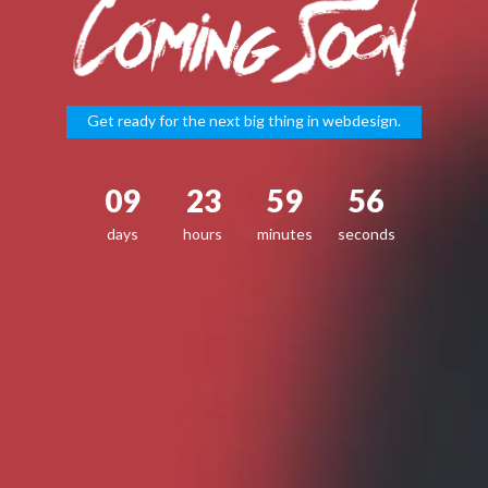
Get ready for the next big thing in webdesign.
09
23
59
56
days
hours
minutes
seconds