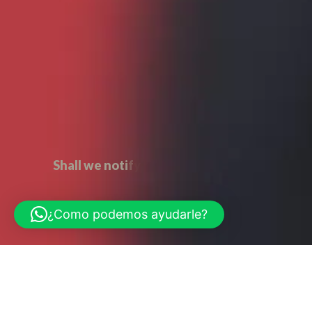
S
h
a
l
l
w
e
n
o
t
i
f
y
y
o
u
o
n
c
e
i
t
’
s
r
e
a
d
y
?
¿Como podemos ayudarle?