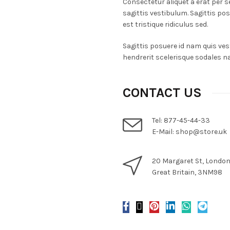
Consectetur aliquet a erat per se
sagittis vestibulum. Sagittis po
est tristique ridiculus sed.
Sagittis posuere id nam quis vest
hendrerit scelerisque sodales na
CONTACT US
Tel: 877-45-44-33
E-Mail: shop@store.uk
20 Margaret St, Londo
Great Britain, 3NM98