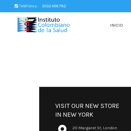
Teléfonos:
3002496782
INICIO
VISIT OUR NEW STORE
IN NEW YORK
20 Margaret St, London