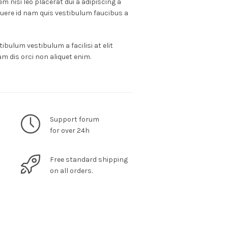
m nisi leo placerat dui a adipiscing a
suere id nam quis vestibulum faucibus a
ibulum vestibulum a facilisi at elit
m dis orci non aliquet enim.
Support forum
for over 24h
n
Free standard shipping
on all orders.