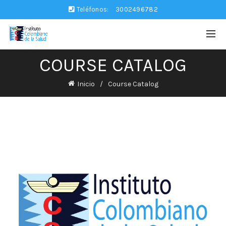
Teléfonos:
3002496782
COURSE CATALOG
Inicio
Course Catalog