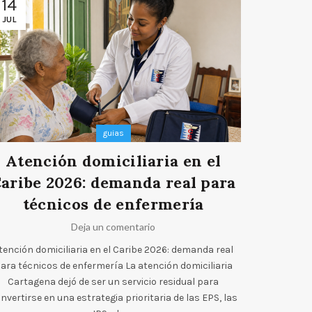
14
14
JUL
JUL
guias
Atención domiciliaria en el
RETHUS
aribe 2026: demanda real para
clíni
técnicos de enfermería
estu
Deja un comentario
tención domiciliaria en el Caribe 2026: demanda real
ara técnicos de enfermería La atención domiciliaria
RETHUS, bios
Cartagena dejó de ser un servicio residual para
para estudia
nvertirse en una estrategia prioritaria de las EPS, las
a un prog