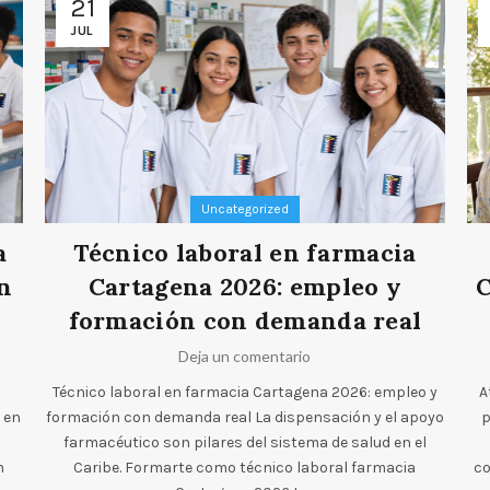
21
JUL
Uncategorized
a
Técnico laboral en farmacia
n
Cartagena 2026: empleo y
C
formación con demanda real
Deja un comentario
Técnico laboral en farmacia Cartagena 2026: empleo y
A
 en
formación con demanda real La dispensación y el apoyo
p
farmacéutico son pilares del sistema de salud en el
n
Caribe. Formarte como técnico laboral farmacia
co