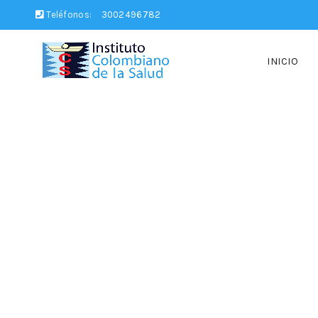
Teléfonos:
3002496782
INICIO