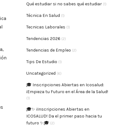
Qué estudiar si no sabes qué estudiar
(1)
Técnica En Salud
(1)
ica
al
Tecnicas Laborales
(1)
Tendencias 2026
(2)
a,
Tendencias de Empleo
(2)
ión
Tips De Estudio
(1)
Uncategorized
(6)
🎓 Inscripciones Abiertas en Icosalud:
¡Empieza tu Futuro en el Área de la Salud!
(1)
es
🎓✨ ¡Inscripciones Abiertas en
ICOSALUD! Da el primer paso hacia tu
futuro ✨🎓
(2)