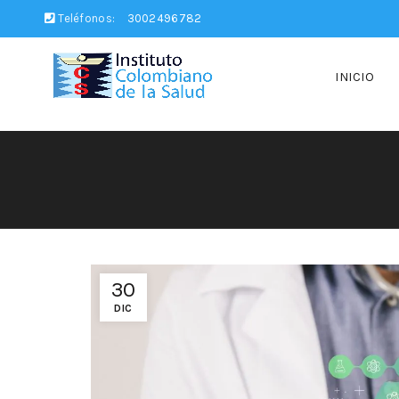
Teléfonos:
3002496782
INICIO
30
DIC