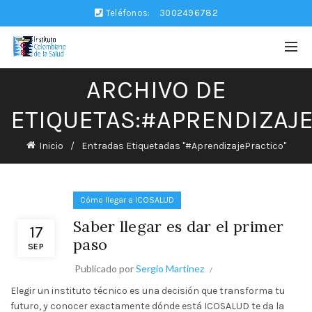
Teléfonos:
3002496782
ARCHIVO DE
ETIQUETAS:#APRENDIZAJ
Inicio
Entradas Etiquetadas "#AprendizajePractico"
Cómo llegar a ICOSALUD
Saber llegar es dar el primer
17
paso
SEP
Publicado por
Sergio Martinez
Elegir un instituto técnico es una decisión que transforma tu
futuro, y conocer exactamente dónde está ICOSALUD te da la