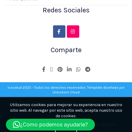
Redes Sociales
Comparte
Icosalud 2025 - Todos los derechos reservados. Template diseñado por
Unlockers Cloud
Utilizamos cookies para mejorar su experiencia en nuestro
sitio web. Al navegar por este sitio web, acepta nuestro uso
de cookies.
¿Como podemos ayudarle?
REGLAMENTO INTERNO ICOSALUD -
REGLAMENTO DE PRACTICA
ACEPTE