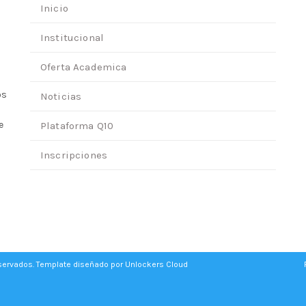
Inicio
Institucional
Oferta Academica
os
Noticias
e
Plataforma Q10
Inscripciones
eservados. Template diseñado por
Unlockers Cloud