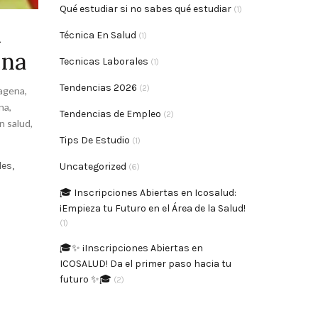
Qué estudiar si no sabes qué estudiar
(1)
d
Técnica En Salud
(1)
ena
Tecnicas Laborales
(1)
Tendencias 2026
(2)
tagena
,
na
,
Tendencias de Empleo
(2)
n salud
,
Tips De Estudio
(1)
es,
Uncategorized
(6)
🎓 Inscripciones Abiertas en Icosalud:
¡Empieza tu Futuro en el Área de la Salud!
(1)
🎓✨ ¡Inscripciones Abiertas en
ICOSALUD! Da el primer paso hacia tu
futuro ✨🎓
(2)