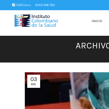
Teléfonos:
3002496782
INICIO
ARCHIV
03
DIC