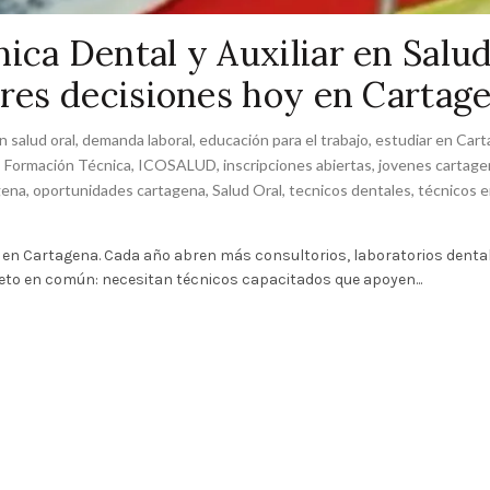
ica Dental y Auxiliar en Salu
ores decisiones hoy en Cartag
en salud oral
,
demanda laboral
,
educación para el trabajo
,
estudiar en Car
,
Formación Técnica
,
ICOSALUD
,
inscripciones abiertas
,
jovenes cartage
gena
,
oportunidades cartagena
,
Salud Oral
,
tecnicos dentales
,
técnicos e
e en Cartagena. Cada año abren más consultorios, laboratorios dental
 reto en común: necesitan técnicos capacitados que apoyen...