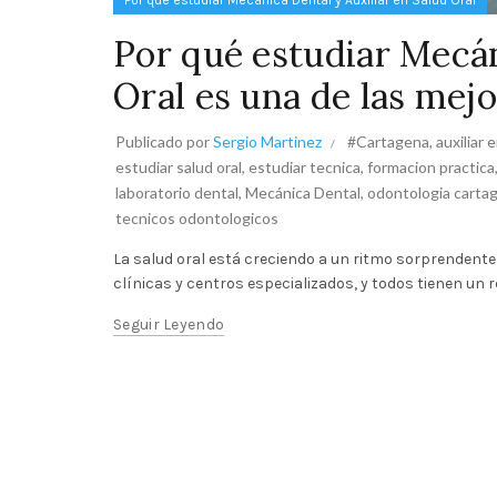
Por qué estudiar Mecánica Dental y Auxiliar en Salud Oral
Por qué estudiar Mecán
Oral es una de las mej
Publicado por
Sergio Martinez
#Cartagena
,
auxiliar 
estudiar salud oral
,
estudiar tecnica
,
formacion practica
laboratorio dental
,
Mecánica Dental
,
odontologia carta
tecnicos odontologicos
La salud oral está creciendo a un ritmo sorprendent
clínicas y centros especializados, y todos tienen un
Seguir Leyendo