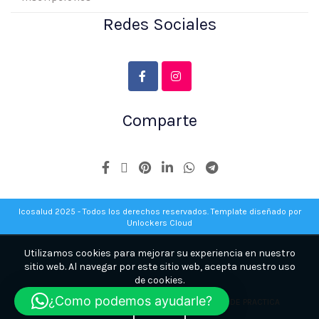
Redes Sociales
Comparte
Icosalud 2025 - Todos los derechos reservados. Template diseñado por
Unlockers Cloud
Utilizamos cookies para mejorar su experiencia en nuestro
sitio web. Al navegar por este sitio web, acepta nuestro uso
de cookies.
¿Como podemos ayudarle?
REGLAMENTO INTERNO ICOSALUD -
REGLAMENTO DE PRACTICA
ACEPTE