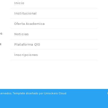
Inicio
Institucional
Oferta Academica
os
Noticias
e
Plataforma Q10
Inscripciones
eservados. Template diseñado por
Unlockers Cloud