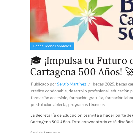
Becas Tecno Laborales
🎓 ¡Impulsa tu Futuro 
Cartagena 500 Años! 
Publicado por
Sergio Martinez
becas 2025
,
becas ca
crédito condonable
,
desarrollo profesional
,
educación pa
formación accesible
,
formación gratuita
,
formación labor
postulación abierta
,
programas técnicos
La Secretaría de Educación te invita a hacer parte d
Cartagena 500 Años. Esta convocatoria está diseñada
Seguir Leyendo