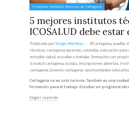
5 mejores institutos técnicos de Cartagena
5 mejores institutos t
ICOSALUD debe estar en
Publicado por
Sergio Martinez
#Cartagena
,
auxiliar 
técnicas
,
cartagena aprende
,
colombia
,
educación para e
estudiar salud
,
estudiar y trabajar
,
formación con propó
icosalud cartagena
,
icotips
,
inscripciones abiertas
,
Inst
cartagena
,
jovenes cartagena
,
oportunidades educativ
Cartagena no es solo turismo. También es una ciudad q
formación para el trabajo. Estudiar un programa técn
Seguir Leyendo