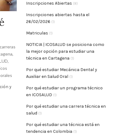
Inscripciones Abiertas
(8)
Inscripciones abiertas hasta el
é
26/02/2026
(1)
Matriculas
(1)
NOTICIA | ICOSALUD se posiciona como
carreras
la mejor opción para estudiar una
tagena
,
técnica en Cartagena
(1)
LUD
,
icos
Por qué estudiar Mecánica Dental y
borales
Auxiliar en Salud Oral
(1)
ción y
Por qué estudiar un programa técnico
en ICOSALUD
(1)
Por qué estudiar una carrera técnica en
salud
(1)
Por qué estudiar una técnica está en
tendencia en Colombia
(1)