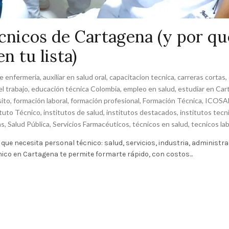
écnicos de Cartagena (y por qu
 tu lista)
de enfermeria
,
auxiliar en salud oral
,
capacitacion tecnica
,
carreras cortas
,
l trabajo
,
educación técnica Colombia
,
empleo en salud
,
estudiar en Car
sito
,
formación laboral
,
formación profesional
,
Formación Técnica
,
ICOSA
ituto Técnico
,
institutos de salud
,
institutos destacados
,
institutos tecn
as
,
Salud Pública
,
Servicios Farmacéuticos
,
técnicos en salud
,
tecnicos la
ue necesita personal técnico: salud, servicios, industria, administra
ico en Cartagena te permite formarte rápido, con costos...