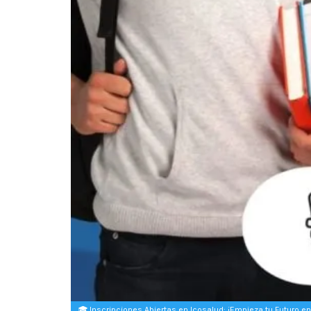
🎓 Inscripciones Abiertas en Icosalud: ¡Empieza tu Futuro en 