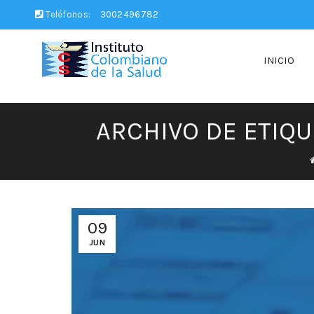
Teléfonos:
3002496782
INICIO
ARCHIVO DE ETIQ
09
JUN