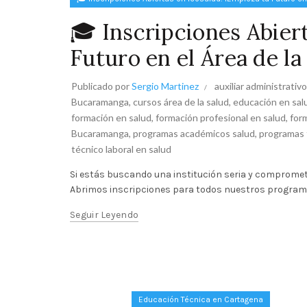
🎓 Inscripciones Abier
Futuro en el Área de la
Publicado por
Sergio Martinez
auxiliar administrativ
Bucaramanga
,
cursos área de la salud
,
educación en sal
formación en salud
,
formación profesional en salud
,
for
Bucaramanga
,
programas académicos salud
,
programas 
técnico laboral en salud
Si estás buscando una institución seria y comprometid
Abrimos inscripciones para todos nuestros programas
Seguir Leyendo
Educación Técnica en Cartagena