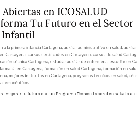
es Abiertas en ICOSALUD
forma Tu Futuro en el Sector
Infantil
n a la primera infancia Cartagena
,
auxiliar administrativo en salud
,
auxilia
 en Cartagena
,
cursos certificados en Cartagena
,
cursos de salud Carta
cación técnica Cartagena
,
estudiar auxiliar de enfermería
,
estudiar en C
 farmacia en Cartagena
,
formación en salud Cartagena
,
formación en salu
gena
,
mejores institutos en Cartagena
,
programas técnicos en salud
,
téc
os farmacéuticos
ra mejorar tu futuro con un Programa Técnico Laboral en salud o at