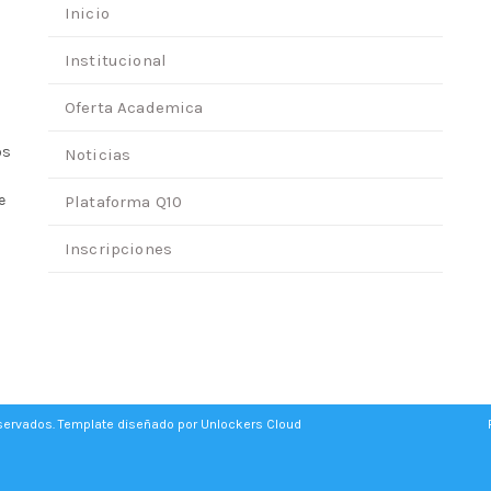
Inicio
Institucional
Oferta Academica
os
Noticias
e
Plataforma Q10
Inscripciones
eservados. Template diseñado por
Unlockers Cloud