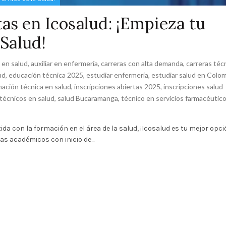
tas en Icosalud: ¡Empieza tu
 Salud!
o en salud
,
auxiliar en enfermería
,
carreras con alta demanda
,
carreras téc
ud
,
educación técnica 2025
,
estudiar enfermería
,
estudiar salud en Colo
mación técnica en salud
,
inscripciones abiertas 2025
,
inscripciones salud
técnicos en salud
,
salud Bucaramanga
,
técnico en servicios farmacéutic
a con la formación en el área de la salud, ¡Icosalud es tu mejor opci
 académicos con inicio de...