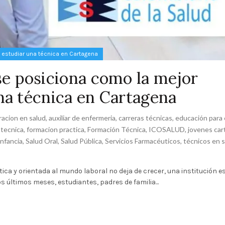
 estudiar una técnica en Cartagena
 posiciona como la mejor
na técnica en Cartagena
racion en salud
,
auxiliar de enfermeria
,
carreras técnicas
,
educación para 
 tecnica
,
formacion practica
,
Formación Técnica
,
ICOSALUD
,
jovenes ca
Infancia
,
Salud Oral
,
Salud Pública
,
Servicios Farmacéuticos
,
técnicos en 
a y orientada al mundo laboral no deja de crecer, una institución e
últimos meses, estudiantes, padres de familia...