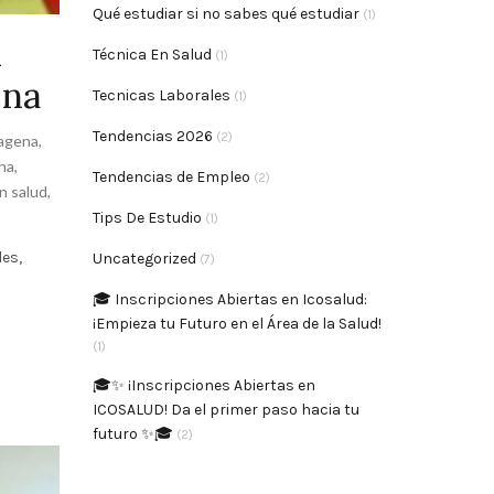
Qué estudiar si no sabes qué estudiar
(1)
d
Técnica En Salud
(1)
ena
Tecnicas Laborales
(1)
Tendencias 2026
(2)
tagena
,
na
,
Tendencias de Empleo
(2)
n salud
,
Tips De Estudio
(1)
es,
Uncategorized
(7)
🎓 Inscripciones Abiertas en Icosalud:
¡Empieza tu Futuro en el Área de la Salud!
(1)
🎓✨ ¡Inscripciones Abiertas en
ICOSALUD! Da el primer paso hacia tu
futuro ✨🎓
(2)