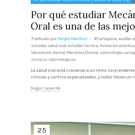
Por qué estudiar Mecánica Dental y Auxiliar en Salud Oral
Por qué estudiar Mecán
Oral es una de las mej
Publicado por
Sergio Martinez
#Cartagena
,
auxiliar 
estudiar salud oral
,
estudiar tecnica
,
formacion practica
laboratorio dental
,
Mecánica Dental
,
odontologia carta
tecnicos odontologicos
La salud oral está creciendo a un ritmo sorprendent
clínicas y centros especializados, y todos tienen un
Seguir Leyendo
25