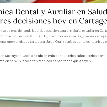
ica Dental y Auxiliar en Salu
ores decisiones hoy en Cartag
en salud oral
,
demanda laboral
,
educación para el trabajo
,
estudiar en Car
,
Formación Técnica
,
ICOSALUD
,
inscripciones abiertas
,
jovenes cartage
gena
,
oportunidades cartagena
,
Salud Oral
,
tecnicos dentales
,
técnicos e
e en Cartagena. Cada año abren más consultorios, laboratorios dental
 reto en común: necesitan técnicos capacitados que apoyen...