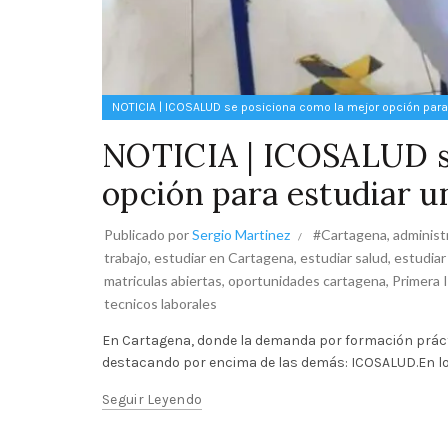
NOTICIA | ICOSALUD se posiciona como la mejor opción para
NOTICIA | ICOSALUD se
opción para estudiar u
Publicado por
Sergio Martinez
#Cartagena
,
administ
trabajo
,
estudiar en Cartagena
,
estudiar salud
,
estudiar
matriculas abiertas
,
oportunidades cartagena
,
Primera 
tecnicos laborales
En Cartagena, donde la demanda por formación práctic
destacando por encima de las demás: ICOSALUD.En los 
Seguir Leyendo