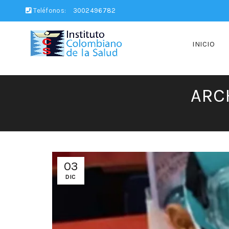
Teléfonos:
3002496782
INICIO
ARC
03
DIC