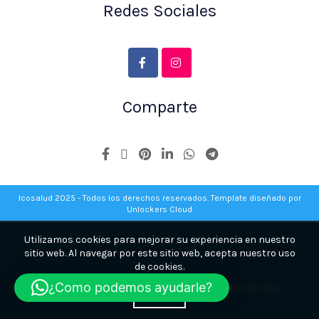
Redes Sociales
Comparte
Icosalud 2025 - Todos los derechos reservados. Template diseñado por
Unlockers Cloud
Utilizamos cookies para mejorar su experiencia en nuestro
sitio web. Al navegar por este sitio web, acepta nuestro uso
de cookies.
¿Como podemos ayudarle?
REGLAMENTO INTERNO ICOSALUD -
REGLAMENTO DE PRACTICA
ACEPTE