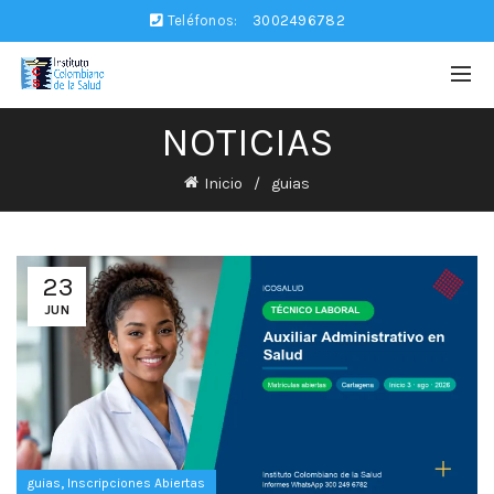
Teléfonos:
3002496782
NOTICIAS
Inicio
guias
23
JUN
,
guias
Inscripciones Abiertas