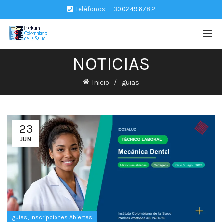
Teléfonos:
3002496782
NOTICIAS
Inicio
guias
23
JUN
,
guias
Inscripciones Abiertas