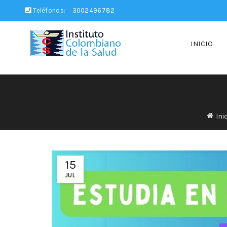
Teléfonos:
3002496782
INICIO
Ini
15
JUL