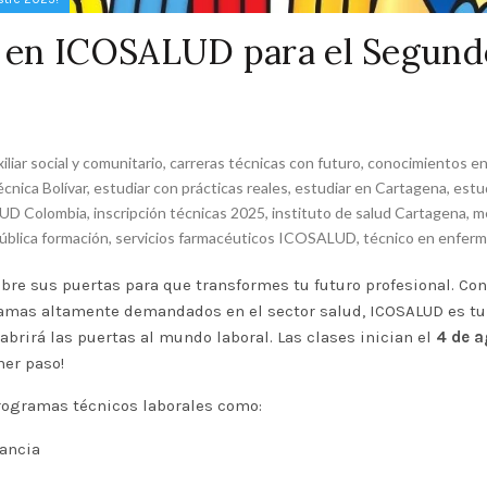
as en ICOSALUD para el Segund
iliar social y comunitario
,
carreras técnicas con futuro
,
conocimientos en
cnica Bolívar
,
estudiar con prácticas reales
,
estudiar en Cartagena
,
estu
UD Colombia
,
inscripción técnicas 2025
,
instituto de salud Cartagena
,
m
ública formación
,
servicios farmacéuticos ICOSALUD
,
técnico en enferm
bre sus puertas para que transformes tu
futuro profesional
. Co
amas
altamente demandados en el sector salud, ICOSALUD es tu
abrirá las puertas al mundo laboral. Las clases inician el
4 de a
mer paso!
rogramas técnicos laborales como:
fancia