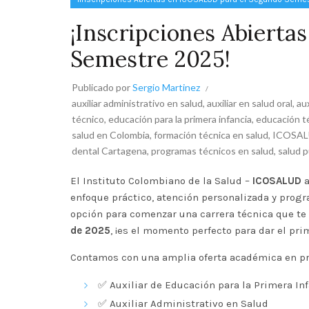
¡Inscripciones Abiert
Semestre 2025!
Publicado por
Sergio Martinez
auxiliar administrativo en salud
,
auxiliar en salud oral
,
aux
técnico
,
educación para la primera infancia
,
educación té
salud en Colombia
,
formación técnica en salud
,
ICOSAL
dental Cartagena
,
programas técnicos en salud
,
salud p
El Instituto Colombiano de la Salud –
ICOSALUD
a
enfoque práctico, atención personalizada y
progr
opción para comenzar una
carrera técnica
que te 
de 2025
, ¡es el momento perfecto para dar el pri
Contamos con una amplia oferta académica en p
✅
Auxiliar de Educación para la Primera In
✅
Auxiliar Administrativo en Salud