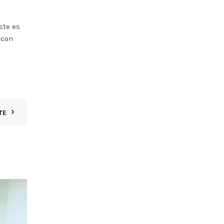
este es
 con
TE
24
NOV