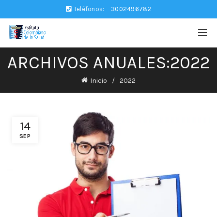
Teléfonos:
3002496782
ARCHIVOS ANUALES:2022
Inicio
2022
14
SEP