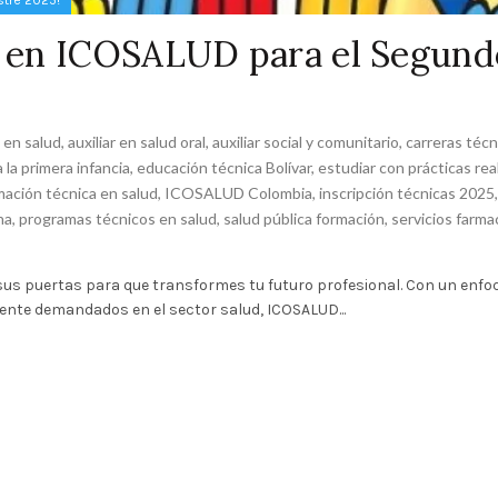
stre 2025!
as en ICOSALUD para el Segund
o en salud
,
auxiliar en salud oral
,
auxiliar social y comunitario
,
carreras técn
 la primera infancia
,
educación técnica Bolívar
,
estudiar con prácticas rea
mación técnica en salud
,
ICOSALUD Colombia
,
inscripción técnicas 2025
,
na
,
programas técnicos en salud
,
salud pública formación
,
servicios farma
 sus puertas para que transformes tu futuro profesional. Con un enfo
nte demandados en el sector salud, ICOSALUD...