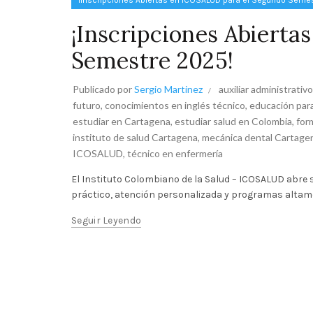
¡Inscripciones Abiertas en ICOSALUD para el Segundo Seme
¡Inscripciones Abiert
Semestre 2025!
Publicado por
Sergio Martinez
auxiliar administrativ
futuro
,
conocimientos en inglés técnico
,
educación para
estudiar en Cartagena
,
estudiar salud en Colombia
,
for
instituto de salud Cartagena
,
mecánica dental Cartage
ICOSALUD
,
técnico en enfermería
El Instituto Colombiano de la Salud – ICOSALUD abre
práctico, atención personalizada y programas altame
Seguir Leyendo