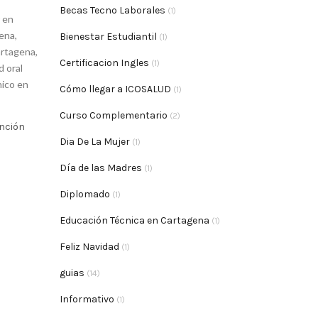
Becas Tecno Laborales
(1)
r en
gena
,
Bienestar Estudiantil
(1)
artagena
,
Certificacion Ingles
(1)
d oral
nico en
Cómo llegar a ICOSALUD
(1)
Curso Complementario
(2)
ención
Dia De La Mujer
(1)
Día de las Madres
(1)
Diplomado
(1)
Educación Técnica en Cartagena
(1)
Feliz Navidad
(1)
guias
(14)
Informativo
(1)