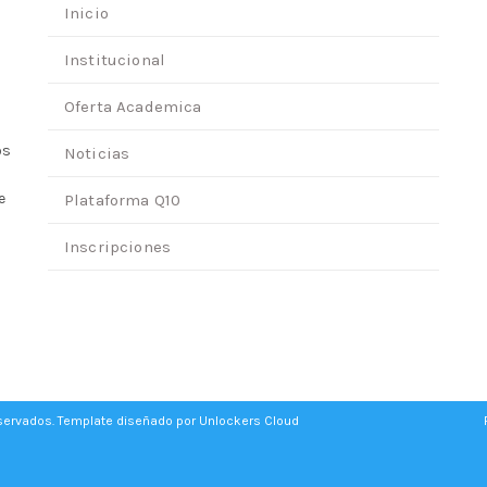
Inicio
Institucional
Oferta Academica
os
Noticias
e
Plataforma Q10
Inscripciones
eservados. Template diseñado por
Unlockers Cloud