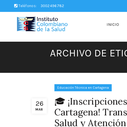
Teléfonos:
3002496782
INICIO
ARCHIVO DE ET
Educación Técnica en Cartagena
🎓 ¡Inscripcion
26
Cartagena! Trans
MAR
Salud y Atención 