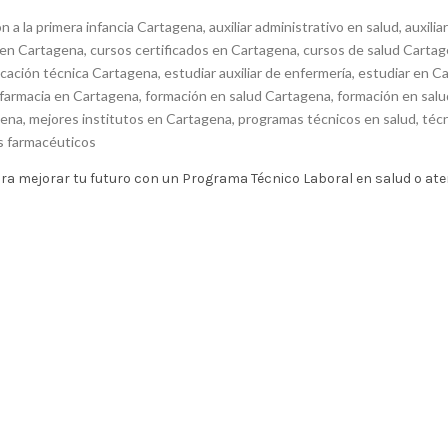
n a la primera infancia Cartagena
,
auxiliar administrativo en salud
,
auxilia
 en Cartagena
,
cursos certificados en Cartagena
,
cursos de salud Carta
cación técnica Cartagena
,
estudiar auxiliar de enfermería
,
estudiar en C
 farmacia en Cartagena
,
formación en salud Cartagena
,
formación en salu
gena
,
mejores institutos en Cartagena
,
programas técnicos en salud
,
téc
os farmacéuticos
ra mejorar tu futuro con un Programa Técnico Laboral en salud o at