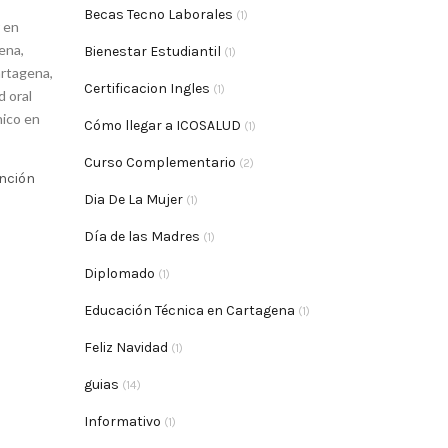
Becas Tecno Laborales
(1)
r en
gena
,
Bienestar Estudiantil
(1)
artagena
,
Certificacion Ingles
(1)
d oral
nico en
Cómo llegar a ICOSALUD
(1)
Curso Complementario
(2)
ención
Dia De La Mujer
(1)
Día de las Madres
(1)
Diplomado
(1)
Educación Técnica en Cartagena
(1)
Feliz Navidad
(1)
guias
(14)
Informativo
(1)