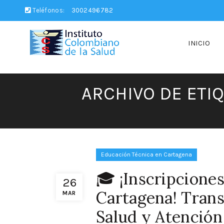
Teléfonos:
3002496782
INICIO
ARCHIVO DE ETI
Educación Técnica en Cartagena
🎓 ¡Inscripcion
26
Cartagena! Trans
MAR
Salud y Atención 