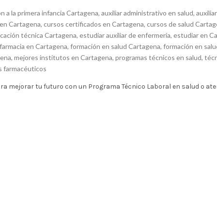
n a la primera infancia Cartagena
,
auxiliar administrativo en salud
,
auxilia
 en Cartagena
,
cursos certificados en Cartagena
,
cursos de salud Carta
cación técnica Cartagena
,
estudiar auxiliar de enfermería
,
estudiar en C
 farmacia en Cartagena
,
formación en salud Cartagena
,
formación en salu
gena
,
mejores institutos en Cartagena
,
programas técnicos en salud
,
téc
os farmacéuticos
ra mejorar tu futuro con un Programa Técnico Laboral en salud o at