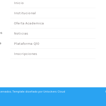
Inicio
Institucional
Oferta Academica
os
Noticias
e
Plataforma Q10
Inscripciones
eservados. Template diseñado por
Unlockers Cloud