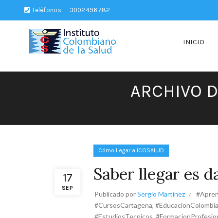
Teléfonos:
3002496782
INICIO
ARCHIVO D
Cómo llegar a ICOSALUD
Saber llegar es d
17
SEP
Publicado por
Sergio Martinez
#Apren
#CursosCartagena
,
#EducacionColombi
#EstudiosTecnicos
,
#FormacionProfesio