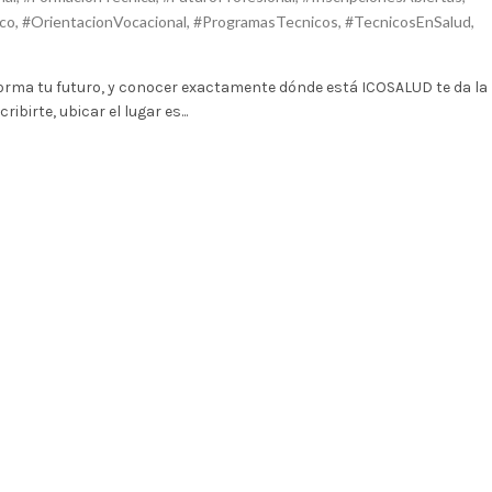
ico
,
#OrientacionVocacional
,
#ProgramasTecnicos
,
#TecnicosEnSalud
,
sforma tu futuro, y conocer exactamente dónde está ICOSALUD te da la
birte, ubicar el lugar es...