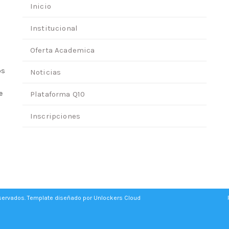
Inicio
Institucional
Oferta Academica
os
Noticias
e
Plataforma Q10
Inscripciones
eservados. Template diseñado por
Unlockers Cloud