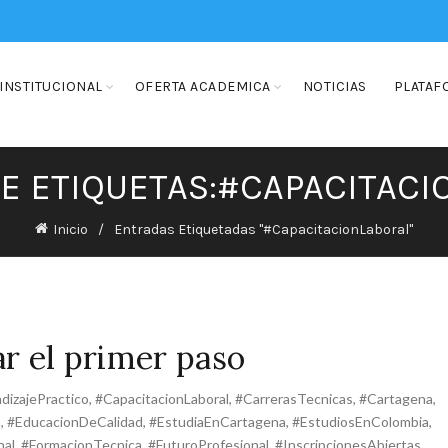
INSTITUCIONAL
OFERTA ACADEMICA
NOTICIAS
PLATAF
E ETIQUETAS:#CAPACITAC
Inicio
Entradas Etiquetadas "#CapacitacionLaboral"
ar el primer paso
dizajePractico
,
#CapacitacionLaboral
,
#CarrerasTecnicas
,
#Cartagena
,
a
,
#EducacionDeCalidad
,
#EstudiaEnCartagena
,
#EstudiosEnColombia
,
nal
,
#FormacionTecnica
,
#FuturoProfesional
,
#InscripcionesAbiertas
,