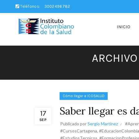
Teléfonos:
3002496782
INICIO
ARCHIVO
Cómo llegar a ICOSALUD
Saber llegar es d
17
SEP
Publicado por
Sergio Martinez
#Apren
#CursosCartagena
,
#EducacionColombi
#EstudiosTecnicos
,
#FormacionProfesio