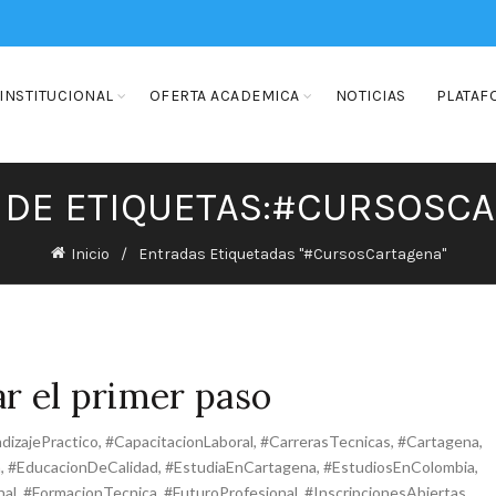
INSTITUCIONAL
OFERTA ACADEMICA
NOTICIAS
PLATAF
 DE ETIQUETAS:#CURSOSC
Inicio
Entradas Etiquetadas "#CursosCartagena"
ar el primer paso
dizajePractico
,
#CapacitacionLaboral
,
#CarrerasTecnicas
,
#Cartagena
,
a
,
#EducacionDeCalidad
,
#EstudiaEnCartagena
,
#EstudiosEnColombia
,
nal
,
#FormacionTecnica
,
#FuturoProfesional
,
#InscripcionesAbiertas
,