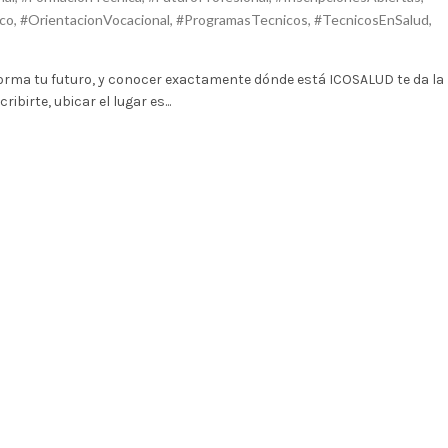
ico
,
#OrientacionVocacional
,
#ProgramasTecnicos
,
#TecnicosEnSalud
,
sforma tu futuro, y conocer exactamente dónde está ICOSALUD te da la
birte, ubicar el lugar es...