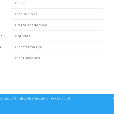
Inicio
Institucional
Oferta Academica
os
Noticias
e
Plataforma Q10
Inscripciones
eservados. Template diseñado por
Unlockers Cloud