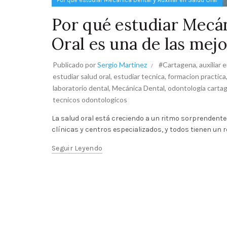
Por qué estudiar Mecánica Dental y Auxiliar en Salud Oral
Por qué estudiar Mecán
Oral es una de las mej
Publicado por
Sergio Martinez
#Cartagena
,
auxiliar 
estudiar salud oral
,
estudiar tecnica
,
formacion practica
laboratorio dental
,
Mecánica Dental
,
odontologia carta
tecnicos odontologicos
La salud oral está creciendo a un ritmo sorprendent
clínicas y centros especializados, y todos tienen un
Seguir Leyendo