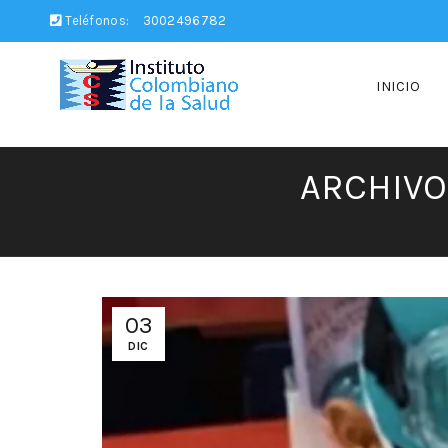
Teléfonos:
3002496782
INICIO
ARCHIVO
03
DIC