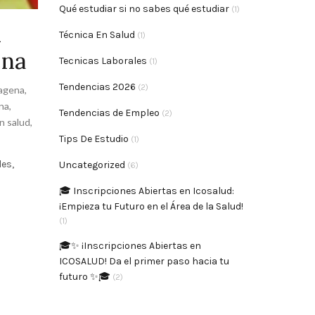
Qué estudiar si no sabes qué estudiar
(1)
d
Técnica En Salud
(1)
ena
Tecnicas Laborales
(1)
Tendencias 2026
(2)
tagena
,
na
,
Tendencias de Empleo
(2)
n salud
,
Tips De Estudio
(1)
es,
Uncategorized
(6)
🎓 Inscripciones Abiertas en Icosalud:
¡Empieza tu Futuro en el Área de la Salud!
(1)
🎓✨ ¡Inscripciones Abiertas en
ICOSALUD! Da el primer paso hacia tu
futuro ✨🎓
(2)