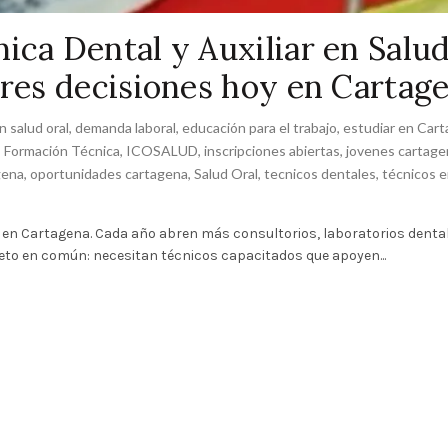
ica Dental y Auxiliar en Salu
ores decisiones hoy en Cartag
en salud oral
,
demanda laboral
,
educación para el trabajo
,
estudiar en Car
,
Formación Técnica
,
ICOSALUD
,
inscripciones abiertas
,
jovenes cartage
gena
,
oportunidades cartagena
,
Salud Oral
,
tecnicos dentales
,
técnicos e
e en Cartagena. Cada año abren más consultorios, laboratorios dental
 reto en común: necesitan técnicos capacitados que apoyen...