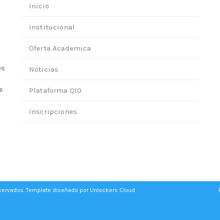
Inicio
Institucional
Oferta Academica
os
Noticias
e
Plataforma Q10
Inscripciones
eservados. Template diseñado por
Unlockers Cloud